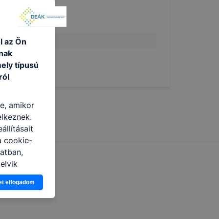
l az Ön
nak
ely típusú
ról
re, amikor
elkeznek.
llításait
a cookie-
latban,
elyik
et elfogadom
atja
ikapcsolni a
ásának a