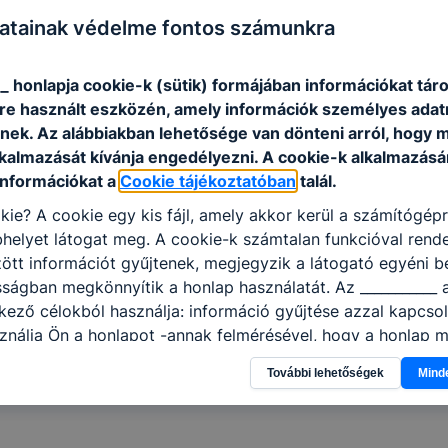
atainak védelme fontos számunkra
 fontosabb eseményei
_ honlapja cookie-k (sütik) formájában információkat táro
e használt eszközén, amely információk személyes adat
ekinthető
itt
.
nek. Az alábbiakban lehetősége van dönteni arról, hogy m
lkalmazását kívánja engedélyezni. A cookie-k alkalmazásá
információkat a
Cookie tájékoztatóban
talál.
kie? A cookie egy kis fájl, amely akkor kerül a számítógép
helyet látogat meg. A cookie-k számtalan funkcióval rend
tt információt gyűjtenek, megjegyzik a látogató egyéni beá
sságban megkönnyítik a honlap használatát. Az ___________ 
kező célokból használja: információ gyűjtése azzal kapcso
nálja Ön a honlapot -annak felmérésével, hogy a honlap m
ogatja, vagy használja leginkább, így megtudhatjuk, hogyan
További lehetőségek
Mind
k Önnek még jobb felhasználói élményt, ha ismét meglátog
 honlap fejlesztése. Hogyan ellenőrizheti és hogyan tudja k
? Minden modern böngésző engedélyezi a cookie-k beállít