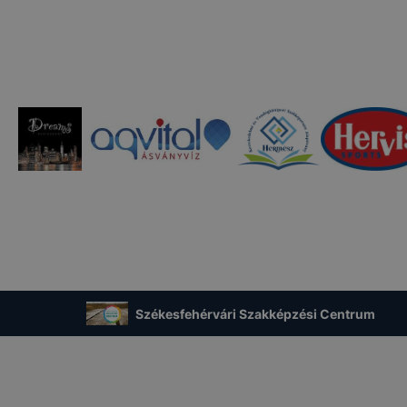
át. A legtöbb böngésző alapértelmezettként automatikusan
t, de ezek általában megváltoztathatók. Felhívjuk figyelmé
kie-k célja honlapunk használhatóságának és folyamataina
ése vagy lehetővé tétele, a cookie-k alkalmazásának
zása vagy törlése által előfordulhat, hogy felhasználóink
esek honlapunk funkcióinak teljes körű használatára, vagy
 eltérően fog működni böngészőjében.
Székesfehérvári Szakképzési Centrum