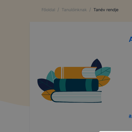
/
/
Főoldal
Tanulóinknak
Tanév rendje
a