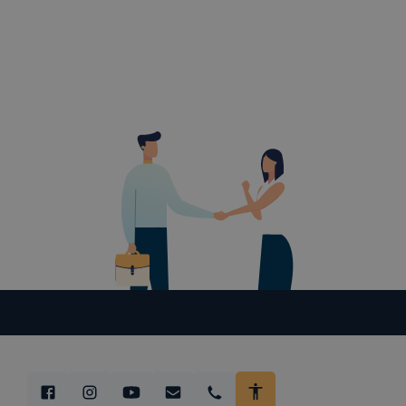
változtatás
a cookie-ka
mivel a coo
megkönnyít
megakadályo
lesznek kép
tervezettől