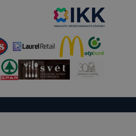
 elfogadja
t, hogy
k
 nem
 a honlap a