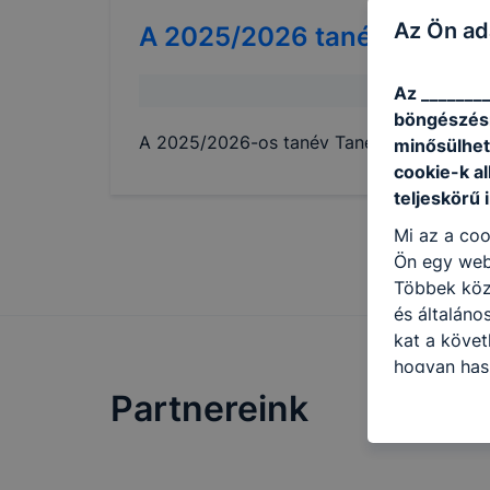
Az Ön ad
A
2025/2026
tanév rendje,
Az ________
böngészésr
A 2025/2026-os tanév Tanév rendje megt
minősülhet
cookie-k a
teljeskörű 
Mi az a coo
Ön egy web
Többek közö
és általáno
kat a követ
hogyan hasz
részeit lát
Partnereink
biztosítsun
oldalunkat,
cookie-kat