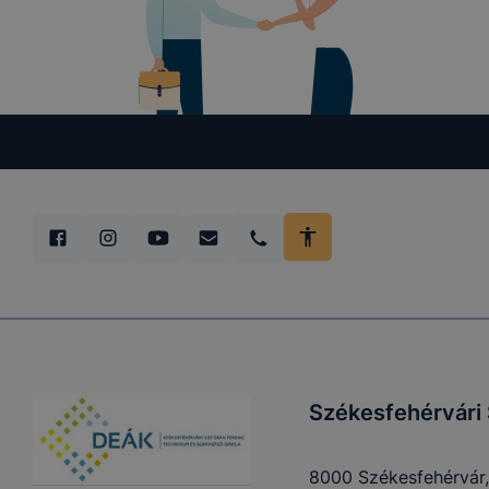
lesznek kép
tervezettől
Székesfehérvári
8000 Székesfehérvár,