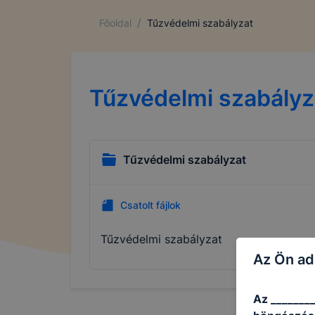
/
Főoldal
Tűzvédelmi szabályzat
Tűzvédelmi szabályz
Tűzvédelmi szabályzat
Csatolt fájlok
Tűzvédelmi szabályzat
Az Ön ad
Az ________