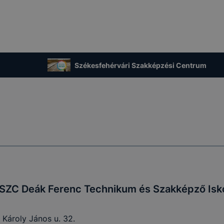
esek honlapunk funkcióinak teljes körű használatára, vagy
 eltérően fog működni böngészőjében.
Székesfehérvári Szakképzési Centrum
 SZC Deák Ferenc Technikum és Szakképző Isk
 Károly János u. 32.