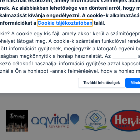
e használt eszközén, amely információk személyes adat
nek. Az alábbiakban lehetősége van dönteni arról, hogy m
lkalmazását kívánja engedélyezni. A cookie-k alkalmazásá
információkat a
Cookie tájékoztatóban
talál.
kie? A cookie egy kis fájl, amely akkor kerül a számítógép
helyet látogat meg. A cookie-k számtalan funkcióval rend
tt információt gyűjtenek, megjegyzik a látogató egyéni beá
sságban megkönnyítik a honlap használatát. Az ___________ 
kező célokból használja: információ gyűjtése azzal kapcso
nálja Ön a honlapot -annak felmérésével, hogy a honlap m
ogatja, vagy használja leginkább, így megtudhatjuk, hogyan
További lehetőségek
Mind
k Önnek még jobb felhasználói élményt, ha ismét meglátog
 honlap fejlesztése. Hogyan ellenőrizheti és hogyan tudja k
? Minden modern böngésző engedélyezi a cookie-k beállít
át. A legtöbb böngésző alapértelmezettként automatikusan
t, de ezek általában megváltoztathatók. Felhívjuk figyelmé
kie-k célja honlapunk használhatóságának és folyamataina
ése vagy lehetővé tétele, a cookie-k alkalmazásának
zása vagy törlése által előfordulhat, hogy felhasználóink