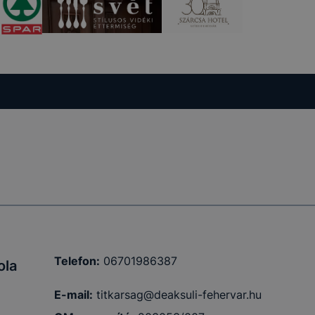
 a honlap a
Telefon:
06701986387
ola
E-mail:
titkarsag@deaksuli-fehervar.hu