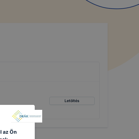
Letöltés
l az Ön