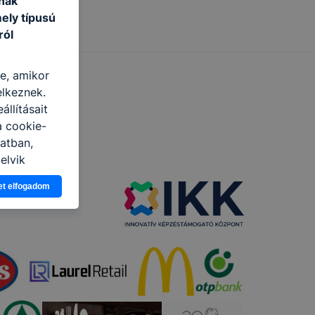
nak
ely típusú
ról
re, amikor
elkeznek.
llításait
a cookie-
latban,
elyik
et elfogadom
atja
ikapcsolni a
ásának a
 elfogadja
t, hogy
k
 nem