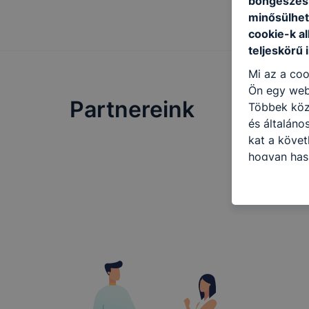
böngészésr
minősülhet
cookie-k a
teljeskörű 
Mi az a coo
Ön egy web
Partnereink
Többek közö
és általáno
kat a követ
hogyan hasz
részeit lát
biztosítsun
oldalunkat,
cookie-kat
változtatás
a cookie-ka
mivel a coo
megkönnyít
megakadályo