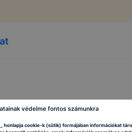
at
atainak védelme fontos számunkra
_ honlapja cookie-k (sütik) formájában információkat táro