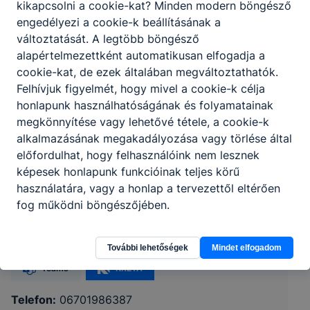
kikapcsolni a cookie-kat? Minden modern böngésző
engedélyezi a cookie-k beállításának a
változtatását. A legtöbb böngésző
alapértelmezettként automatikusan elfogadja a
cookie-kat, de ezek általában megváltoztathatók.
Felhívjuk figyelmét, hogy mivel a cookie-k célja
honlapunk használhatóságának és folyamatainak
megkönnyítése vagy lehetővé tétele, a cookie-k
alkalmazásának megakadályozása vagy törlése által
előfordulhat, hogy felhasználóink nem lesznek
képesek honlapunk funkcióinak teljes körű
Székesfehérvári SZC Deák Ferenc
használatára, vagy a honlap a tervezettől eltérően
Technikum és Szakképző Iskola
fog működni böngészőjében.
8000 Székesfehérvár, Károly János u. 32.
További lehetőségek
Mindet elfogadom
Teams
KRÉTA
Telefon:
06701986387