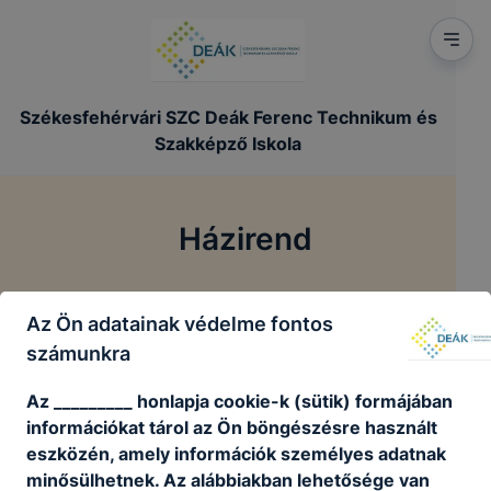
Székesfehérvári SZC Deák Ferenc Technikum és
Szakképző Iskola
Házirend
/
/
Főoldal
Szakmai dokumentumok
Házirend
Az Ön adatainak védelme fontos
számunkra
A házirendről
Az _________ honlapja cookie-k (sütik) formájában
információkat tárol az Ön böngészésre használt
Házirend megtekintése
eszközén, amely információk személyes adatnak
minősülhetnek. Az alábbiakban lehetősége van