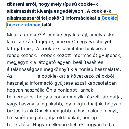
dönteni arról, hogy mely típusú cookie-k
alkalmazását kívánja engedélyezni. A cookie-k
alkalmazásáról teljeskörű információkat a
Cookie
tájékoztatóban
talál.
Partnereink
Mi az a cookie? A cookie egy kis fájl, amely akkor
kerül a számítógépre, amikor Ön egy webhelyet
látogat meg. A cookie-k számtalan funkcióval
rendelkeznek. Többek között információt gyűjtenek,
megjegyzik a látogató egyéni beállításait és
általánosságban megkönnyítik a honlap használatát.
Az ___________ a cookie-kat a következő célokból
használja: információ gyűjtése azzal kapcsolatban,
hogyan használja Ön a honlapot -annak
felmérésével, hogy a honlap melyik részeit látogatja,
vagy használja leginkább, így megtudhatjuk, hogyan
biztosítsunk Önnek még jobb felhasználói élményt,
ha ismét meglátogatja oldalunkat, honlap
fejlesztése. Hogyan ellenőrizheti és hogyan tudja