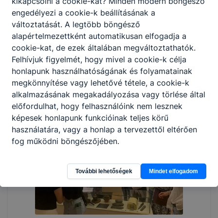
kikapcsolni a cookie-kat? Minden modern böngésző
engedélyezi a cookie-k beállításának a
változtatását. A legtöbb böngésző
alapértelmezettként automatikusan elfogadja a
cookie-kat, de ezek általában megváltoztathatók.
Felhívjuk figyelmét, hogy mivel a cookie-k célja
honlapunk használhatóságának és folyamatainak
megkönnyítése vagy lehetővé tétele, a cookie-k
alkalmazásának megakadályozása vagy törlése által
előfordulhat, hogy felhasználóink nem lesznek
képesek honlapunk funkcióinak teljes körű
használatára, vagy a honlap a tervezettől eltérően
fog működni böngészőjében.
További lehetőségek
Mindet elfogadom