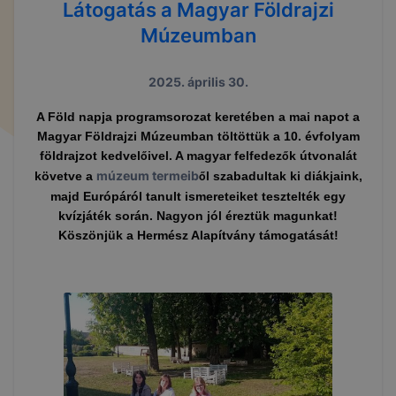
Látogatás a Magyar Földrajzi
Múzeumban
2025. április 30.
A Föld napja programsorozat keretében a mai napot a
Magyar Földrajzi Múzeumban töltöttük a 10. évfolyam
földrajzot kedvel
ivel. A magyar felfedez
k útvonalát
ő
ő
múzeum termeib
követve a
l szabadultak ki diákjaink,
ő
majd Európáról tanult ismereteiket tesztelték egy
kvízjáték során. Nagyon jól éreztük magunkat!
Köszönjük a Hermész Alapítvány támogatását!