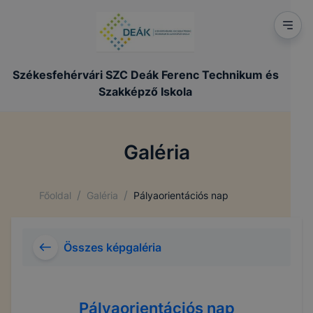
Székesfehérvári SZC Deák Ferenc Technikum és
Szakképző Iskola
Galéria
/
/
Főoldal
Galéria
Pályaorientációs nap
Összes képgaléria
Pályaorientációs nap