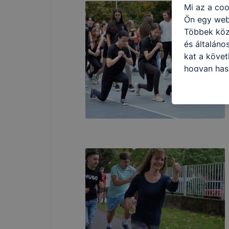
Mi az a coo
Ön egy web
Többek közö
és általáno
kat a követ
hogyan hasz
részeit lát
biztosítsun
oldalunkat,
cookie-kat
változtatás
a cookie-ka
mivel a coo
megkönnyít
megakadályo
lesznek kép
tervezettől