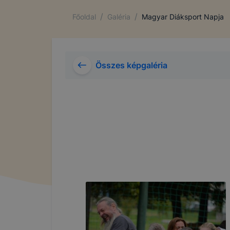
/
/
Főoldal
Galéria
Magyar Diáksport Napja
Összes képgaléria