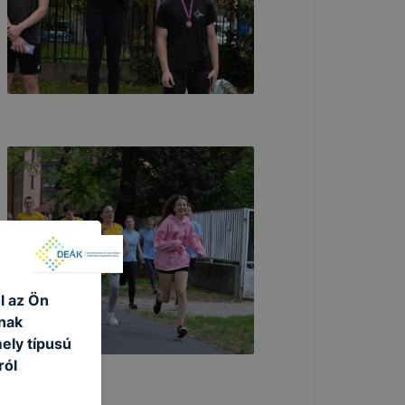
l az Ön
nak
ely típusú
ról