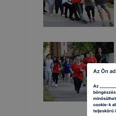
Az Ön ad
Az ________
böngészésr
minősülhet
cookie-k a
teljeskörű 