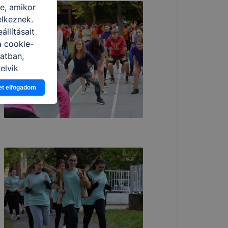
re, amikor
elkeznek.
llításait
a cookie-
latban,
elyik
et elfogadom
atja
ikapcsolni a
ásának a
 elfogadja
t, hogy
k
 nem
 a honlap a