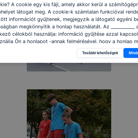
kie? A cookie egy kis fájl, amely akkor kerül a számítógép
helyet látogat meg. A cookie-k számtalan funkcióval rend
tt információt gyűjtenek, megjegyzik a látogató egyéni beá
sságban megkönnyítik a honlap használatát. Az ___________ 
kező célokból használja: információ gyűjtése azzal kapcso
nálja Ön a honlapot -annak felmérésével, hogy a honlap m
ogatja, vagy használja leginkább, így megtudhatjuk, hogyan
További lehetőségek
Mind
k Önnek még jobb felhasználói élményt, ha ismét meglátog
 honlap fejlesztése. Hogyan ellenőrizheti és hogyan tudja k
? Minden modern böngésző engedélyezi a cookie-k beállít
át. A legtöbb böngésző alapértelmezettként automatikusan
t, de ezek általában megváltoztathatók. Felhívjuk figyelmé
kie-k célja honlapunk használhatóságának és folyamataina
ése vagy lehetővé tétele, a cookie-k alkalmazásának
zása vagy törlése által előfordulhat, hogy felhasználóink
esek honlapunk funkcióinak teljes körű használatára, vagy
 eltérően fog működni böngészőjében.