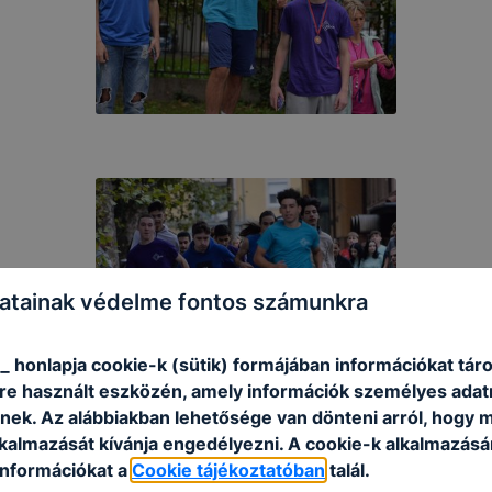
atainak védelme fontos számunkra
_ honlapja cookie-k (sütik) formájában információkat táro
e használt eszközén, amely információk személyes adat
nek. Az alábbiakban lehetősége van dönteni arról, hogy m
lkalmazását kívánja engedélyezni. A cookie-k alkalmazásá
információkat a
Cookie tájékoztatóban
talál.