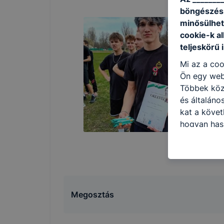
böngészésr
minősülhet
cookie-k a
teljeskörű 
Mi az a coo
Ön egy web
Többek közö
és általáno
kat a követ
hogyan hasz
részeit lát
biztosítsun
oldalunkat,
cookie-kat
változtatás
Megosztás
a cookie-ka
mivel a coo
megkönnyít