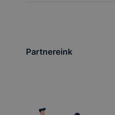
megakadályo
lesznek kép
tervezettől
Partnereink