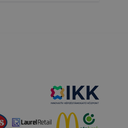
 nem
 a honlap a