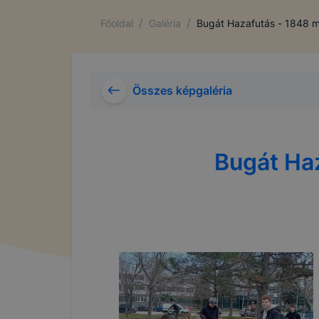
/
/
Főoldal
Galéria
Bugát Hazafutás - 1848 m
Összes képgaléria
Bugát Ha