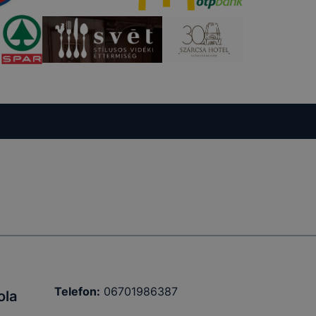
Telefon:
06701986387
ola