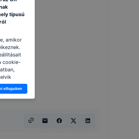
nak
ely típusú
ról
re, amikor
elkeznek.
llításait
a cookie-
latban,
elyik
et elfogadom
atja
ikapcsolni a
ásának a
 elfogadja
t, hogy
k