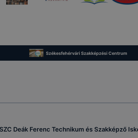
Székesfehérvári Szakképzési Centrum
 SZC Deák Ferenc Technikum és Szakképző Isk