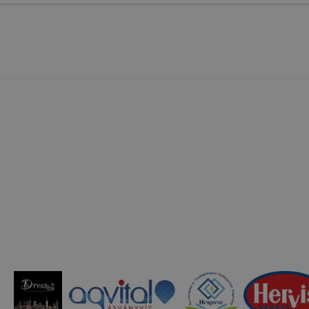
zása vagy törlése által előfordulhat, hogy felhasználóink
esek honlapunk funkcióinak teljes körű használatára, vagy
 eltérően fog működni böngészőjében.