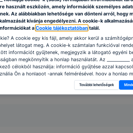
e használt eszközén, amely információk személyes adat
nek. Az alábbiakban lehetősége van dönteni arról, hogy m
lkalmazását kívánja engedélyezni. A cookie-k alkalmazásá
információkat a
Cookie tájékoztatóban
talál.
kie? A cookie egy kis fájl, amely akkor kerül a számítógép
helyet látogat meg. A cookie-k számtalan funkcióval rend
tt információt gyűjtenek, megjegyzik a látogató egyéni beá
sságban megkönnyítik a honlap használatát. Az ___________ 
kező célokból használja: információ gyűjtése azzal kapcso
nálja Ön a honlapot -annak felmérésével, hogy a honlap m
ogatja, vagy használja leginkább, így megtudhatjuk, hogyan
További lehetőségek
Mind
k Önnek még jobb felhasználói élményt, ha ismét meglátog
 honlap fejlesztése. Hogyan ellenőrizheti és hogyan tudja k
? Minden modern böngésző engedélyezi a cookie-k beállít
át. A legtöbb böngésző alapértelmezettként automatikusan
t, de ezek általában megváltoztathatók. Felhívjuk figyelmé
kie-k célja honlapunk használhatóságának és folyamataina
ése vagy lehetővé tétele, a cookie-k alkalmazásának