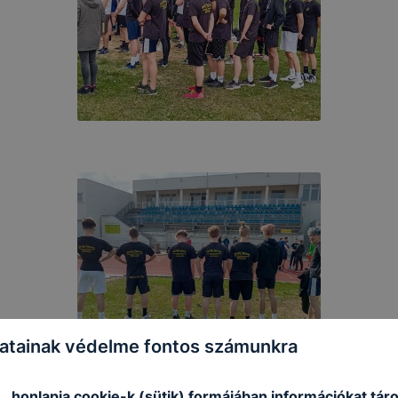
atainak védelme fontos számunkra
_ honlapja cookie-k (sütik) formájában információkat táro