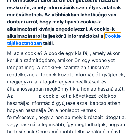
információkat tárol az Ön böngészésre használt
eszközén, amely információk személyes adatnak
minősülhetnek. Az alábbiakban lehetősége van
dönteni arról, hogy mely típusú cookie-k
alkalmazását kívánja engedélyezni. A cookie-k
alkalmazásáról teljeskörű információkat a
Cookie
tájékoztatóban
talál.
Mi az a cookie? A cookie egy kis fájl, amely akkor
kerül a számítógépre, amikor Ön egy webhelyet
látogat meg. A cookie-k számtalan funkcióval
rendelkeznek. Többek között információt gyűjtenek,
megjegyzik a látogató egyéni beállításait és
általánosságban megkönnyítik a honlap használatát.
Az ___________ a cookie-kat a következő célokból
használja: információ gyűjtése azzal kapcsolatban,
hogyan használja Ön a honlapot -annak
felmérésével, hogy a honlap melyik részeit látogatja,
vagy használja leginkább, így megtudhatjuk, hogyan
biztosítsunk Önnek még jobb felhasználói élményt,