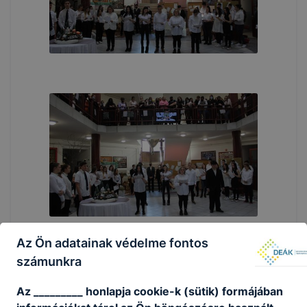
Az Ön adatainak védelme fontos
számunkra
Az _________ honlapja cookie-k (sütik) formájában