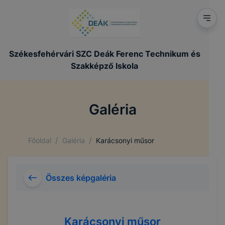
Székesfehérvári SZC Deák Ferenc Technikum és
Szakképző Iskola
Galéria
/
/
Főoldal
Galéria
Karácsonyi műsor
Összes képgaléria
Karácsonyi műsor